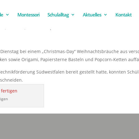
le
Montessori
Schulalltag
Aktuelles
Kontakt
ein
,
Termine
,
Unterricht
|
0 Kommentare
 Dienstag bei einem „Christmas-Day“ Weihnachtsbräuche aus ver
en sowie Origami, Papiersterne Basteln und Popcorn-Ketten auffäde
echnikförderung Südwestfalen bereit gestellt hatte, konnten Sch
 schneiden.
tigen