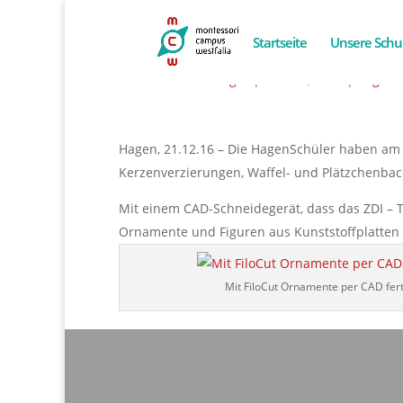
Startseite
Unsere Schu
Weihnachtsschmuck per CAD
von
Alexander Flieger
|
Dez. 21, 2016
|
Allgem
Hagen, 21.12.16 – Die HagenSchüler haben am
Kerzenverzierungen, Waffel- und Plätzchenback
Mit einem CAD-Schneidegerät, dass das ZDI – T
Ornamente und Figuren aus Kunststoffplatten
Mit FiloCut Ornamente per CAD fer