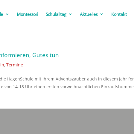
le
Montessori
Schulalltag
Aktuelles
Kontakt
nformieren, Gutes tun
in
,
Termine
zt die HagenSchule mit ihrem Adventszauber auch in diesem Jahr f
rte von 14-18 Uhr einen ersten vorweihnachtlichen Einkaufsbummel