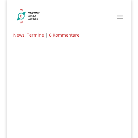
Was macht die HagenSchule als
Montessorischule anders?
von
Alexander Flieger
|
Feb. 24, 2022
|
Allgemein
,
News
,
Termine
|
6 Kommentare