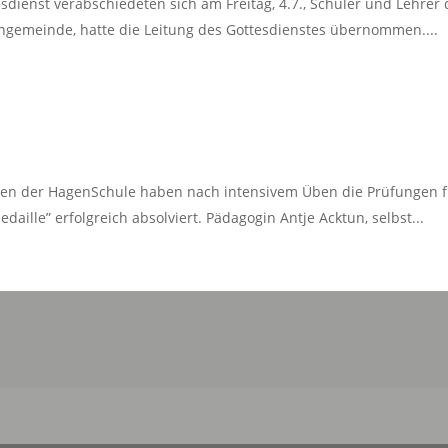
sdienst verabschiedeten sich am Freitag, 4.7., Schüler und Lehre
engemeinde, hatte die Leitung des Gottesdienstes übernommen....
hen der HagenSchule haben nach intensivem Üben die Prüfungen f
aille” erfolgreich absolviert. Pädagogin Antje Acktun, selbst...