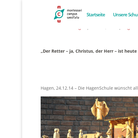
Startseite
Unsere Schu
Gesegnete Weihnachten und 
von
Alexander Flieger
|
Dez. 24, 2014
|
Allgem
„Der Retter – ja, Christus
, der Herr – ist heu
Hagen, 24.12.14 – Die HagenSchule wünscht all