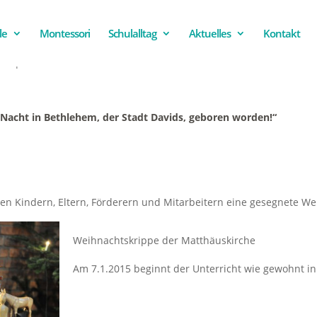
le
Montessori
Schulalltag
Aktuelles
Kontakt
einen guten Rutsch
ein
|
0 Kommentare
te Nacht in Bethlehem, der Stadt Davids, geboren worden!“
en Kindern, Eltern, Förderern und Mitarbeitern eine gesegnete We
Weihnachtskrippe der Matthäuskirche
Am 7.1.2015 beginnt der Unterricht wie gewohnt i